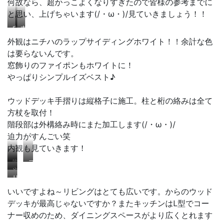
何故なら、超かっこよくなりすぎたので皆様の参考までに
と思い、上げちゃいます(/・ω・)/見ていきましょう！！
ウ
ホ
ッ
ワ
外観はニチハのラップサイディングホワイト！！余計な色
ド
イ
は要らないんです。
デ
ト
窓飾りのファイポンもホワイトに！
ッ
の
キ
ラ
やっぱりシンプルイズベスト♪
施
ッ
工
プ
ウッドデッキ手摺りは縦格子に施工。柱と桁の絡みは全て
し
サ
方杖を取付！
て
イ
き
デ
階段部は外構絡み時にまた加工します(/・ω・)/
ま
ィ
迫力がすんごい笑
し
ン
内観も見ていきます！
た
グ
よ
い
吹
コ
♪
い
や
抜
ー
リ
で
は
け
ナ
ビ
す
り
いいですよね～リビングはとても広いです。からのウッド
の
ー
ン
L
LDK
設
デッキが最高じゃないですか？またキッチンはL型でコー
グ
型
置
ナー収めのため、ダイニングスペースがより広くとれます
か
は
の