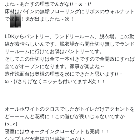
ら
よね～あたすの理想でんがな(/・ω・)/
い
キ
の
い
ッ
床材はパインの無垢フローリングにリボスのウォルナット
ウ
で
チ
で塗装！味が出ましたね～次！
ッ
す
ン
ド
造
パ
ラ
動
デ
作
ン
ン
線
LDKからパントリー、ランドリールーム、脱衣場。この動
ッ
洗
ト
ド
が
線が素晴らしいんです。脱衣場から間仕切り無しでランド
キ
面
リ
リ
素
リールームに行けてお隣はパントリーです。
ー
ー
晴
の
ル
ら
そしてこの仕切りは全て一本引きですので全開放にすれば
収
ー
し
全てがオープンになります。家事が楽よね～
納
ム
い
造作洗面台は奥様の理想を形にできたと思います(/・
ス
も
ω・)/さりげなくニッチも付いてます♪次！！
ペ
完
ー
備！！
ス
オールホワイトのクロスでしたがトイレだけアクセントを
どーーーんと花柄に！この遊びが良いじゃないですか
(>_<)
寝室にはウォークインクローゼットも完備！！
シンプルだが収納力は半端じゃない。