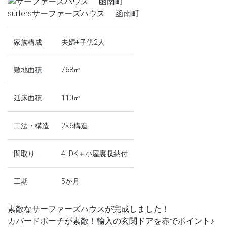
surfers
サーファーズハウス 函南町
家族構成
夫婦+子供2人
敷地面積
768㎡
延床面積
110㎡
工法・構造
2×6構造
間取り
4LDK＋小屋裏収納付
工期
5か月
素敵なサーファーズハウスが完成しました！
カバードポーチが素敵！輸入の玄関ドアを赤でポイント♪