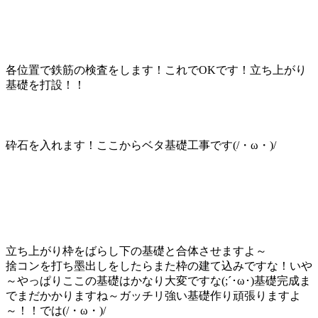
各位置で鉄筋の検査をします！これでOKです！立ち上がり
基礎を打設！！
砕石を入れます！ここからベタ基礎工事です(/・ω・)/
立ち上がり枠をばらし下の基礎と合体させますよ～
捨コンを打ち墨出しをしたらまた枠の建て込みですな！いや
～やっぱりここの基礎はかなり大変ですな(;´･ω･)基礎完成ま
でまだかかりますね～ガッチリ強い基礎作り頑張りますよ
～！！では(/・ω・)/