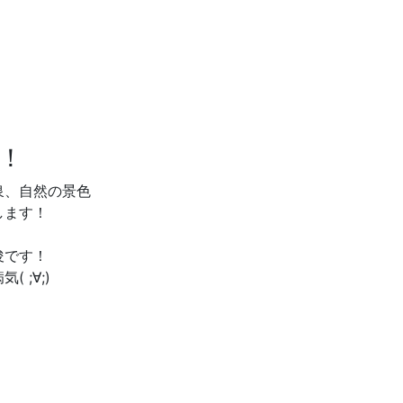
！
泉、自然の景色
します！
俊です！
 ;∀;)