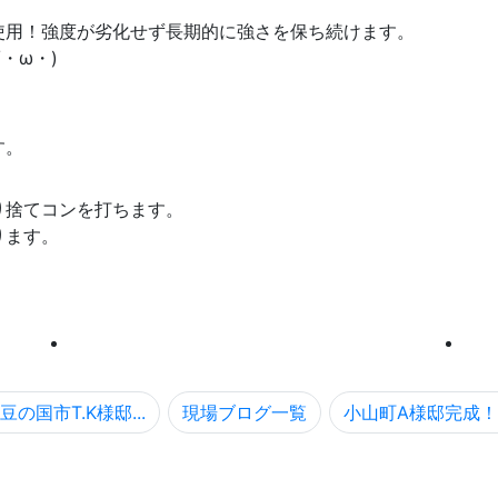
使用！強度が劣化せず長期的に強さを保ち続けます。
・ω・)
す。
り捨てコンを打ちます。
ります。
豆の国市T.K様邸...
現場ブログ一覧
小山町A様邸完成