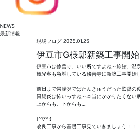
NEWS
最新情報
現場ブログ
2025.01.25
伊豆市G様邸新築工事開始
伊豆市は修善寺、いい所ですよね～旅館、温
観光客も急増している修善寺に新築工事開始
前日まで胃腸炎でばたんきゅうだった監督の
胃腸炎は怖いっすね～本当にかかりたくない病気(
上からも、下からも....
(^▽^;)
改良工事から基礎工事見ていきましょう！！