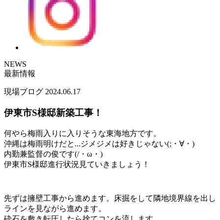
NEWS
最新情報
現場ブログ
2024.06.17
伊東市S様邸新築工事！
何やら梅雨入りに入りそうな東海地方です。
沖縄は梅雨明けだと...ジメジメは好きじゃない(;・∀・)
内勤兼監督の俊です(/・ω・)
伊東市S様邸進行状況見ていきましょう！
先ずは擁壁工事から進めます。床掘をして隣地境界線を出し
ラインを見ながら進めます。
砕石を敷き転圧したら捨てコンを流します。