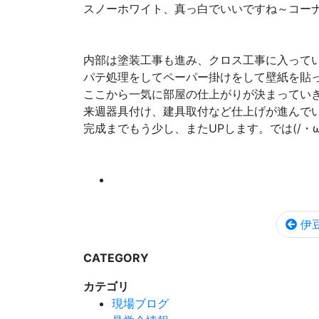
スノーホワイト、真っ白でいいですね～コー
内部は塗装工事も進み、クロス工事に入って
パテ処理をしてペーパー掛けをして壁紙を貼
ここから一気に部屋の仕上がりが決まってい
来週器具付け、建具取付など仕上げが進んで
完成までもう少し、またUPします。では(/・ω
伊豆
CATEGORY
カテゴリ
現場ブログ