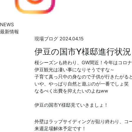
NEWS
最新情報
現場ブログ
2024.04.15
伊豆の国市Y様邸進行状況
桜シーズンも終わり、GW間近！今年はコロ
伊豆観光は凄い事になりそうですな～
子育て真っ只中の身なので子供が行きたがるところ
いや、やっぱり自然と遊ぶのが一番でしょ笑
なるべく出費を抑えたいのよねww
伊豆の国市Y様邸見ていきましょ！
外壁はラップサイディングが貼り終わり、コ
来週足場解体予定です！