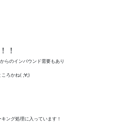
！！
ナからのインバウンド需要もあり
かね( ;∀;)
ーキング処理に入っています！