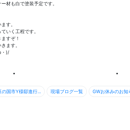
ナー材も白で塗装予定です。
います。
っていく工程です。
きますぞ！
いきます。
・)/
の国市Y様邸進行...
現場ブログ一覧
GWお休みのお知