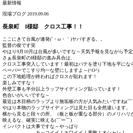
最新情報
現場ブログ
2019.09.06
長泉町 I様邸 クロス工事！！
ここにきて台風が連発(´・ω・｀)ヤバすぎる。。
監督の俊です笑
やはり9月10月は台風が多いですな～天気予報を見ながら予定を
さぁ長泉町のI様邸の進み具合は、
クロス工事突入しています！最初はパテを塗り下地を平にな
ペーパーでこすり均一な壁にしますよ～(^O^)
この下地処理が終わればクロスが貼れます！
楽しみですな！
外壁工事も半分以上ラップサイディング貼っています！
色合いがいいですな～
最近は木目柄のラップより無垢板の方が人気みたいですね(￣
やはり本物のラップサイディングは見た目も全然違います。
横から見ると段々の所、（板と板が重なる部分）のメリハリ
映えるな、確実に映える(￣ー￣)
インパクトは大事ですな～やっぱり
カッコイイ！カワイイ！素敵！オシャレ！