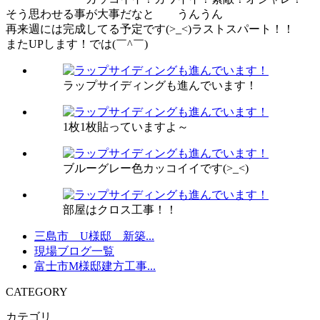
そう思わせる事が大事だなと うんうん
再来週には完成してる予定です(>_<)ラストスパート！！
またUPします！では(￣^￣)ゞ
ラップサイディングも進んでいます！
1枚1枚貼っていますよ～
ブルーグレー色カッコイイです(>_<)
部屋はクロス工事！！
三島市 U様邸 新築...
現場ブログ一覧
富士市M様邸建方工事...
CATEGORY
カテゴリ