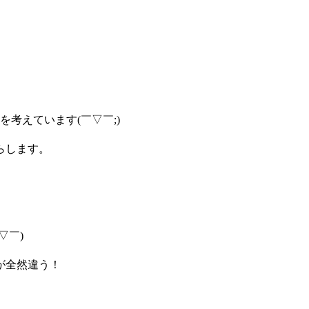
考えています(￣▽￣;)
らします。
▽￣)
が全然違う！