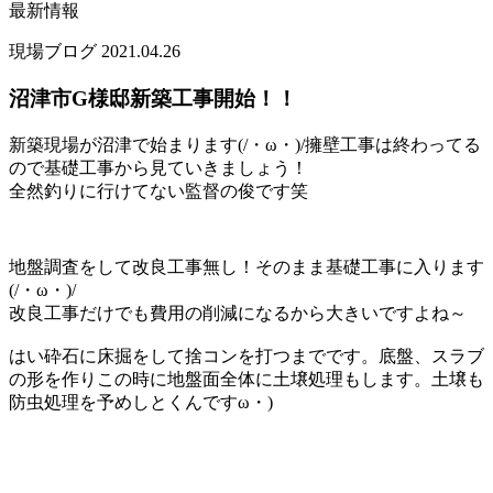
最新情報
現場ブログ
2021.04.26
沼津市G様邸新築工事開始！！
新築現場が沼津で始まります(/・ω・)/擁壁工事は終わってる
ので基礎工事から見ていきましょう！
全然釣りに行けてない監督の俊です笑
地盤調査をして改良工事無し！そのまま基礎工事に入ります
(/・ω・)/
改良工事だけでも費用の削減になるから大きいですよね～
はい砕石に床掘をして捨コンを打つまでです。底盤、スラブ
の形を作りこの時に地盤面全体に土壌処理もします。土壌も
防虫処理を予めしとくんですω・)