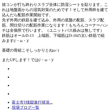
捨コンが打ち終わりスラブ全体に防湿シートを貼ります。こ
れは地盤面からの湿気対策のためです！そして外周枠を建て
込んだら配筋作業開始です。
先ず外周の鉄筋を建て込み、外周の底盤の配筋、スラブ配
筋、間仕切りの配筋作業になります！もちろんコーナーハン
チは全個所で行います。（ユニットバス絡みは無しです）
鉄筋はオールD-13 上端筋、下端筋はD-16の太い鉄筋で組
みます(/・ω・)/
基礎の骨組こそしっかりとねω･)
またUPします！では(/・ω・)/
富士市T様邸進行状況...
現場ブログ一覧